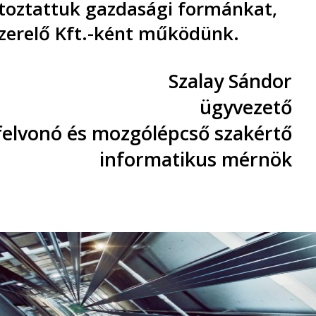
áltoztattuk gazdasági formánkat,
szerelő Kft.-ként működünk.
Szalay Sándor
ügyvezető
lvonó és mozgólépcső szakértő
informatikus mérnök