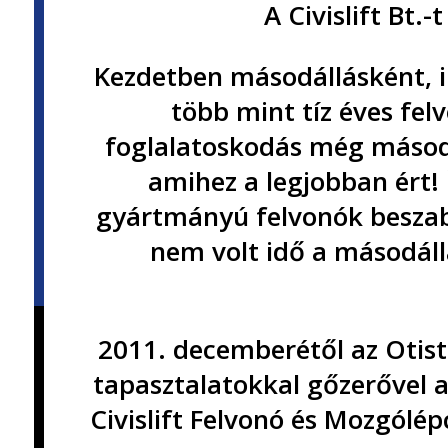
A Civislift Bt.
Kezdetben másodállásként, in
több mint tíz éves fel
foglalatoskodás még másodál
amihez a legjobban ért!
gyártmányú felvonók beszabá
nem volt idő a másodáll
2011. decemberétől az Otist
tapasztalatokkal gőzerővel a
Civislift Felvonó és Mozgólép