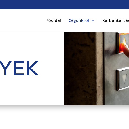
Főoldal
Cégünkről
Karbantartá
YEK