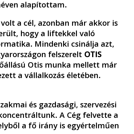
 néven alapítottam.
volt a cél, azonban már akkor is
ült, hogy a liftekkel való
rmatika. Mindenki csinálja azt,
gyarországon felszerelt
OTIS
főállású Otis munka mellett már
zett a vállalkozás életében.
szakmai és gazdasági, szervezési
koncentráltunk. A Cég felvette a
elyből a fő irány is egyértelműen