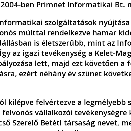
-t 2004-ben Primnet Informatikai Bt.
formatikai szolgáltatások nyújtása 
vonós múlttal rendelkezve hamar kider
lásban is életszerűbb, mint az Info
 Így az igazi tevékenység a Kelet-Ma
lyozása lett, majd ezt követően a 
ásra, ezért néhány év szünet követke
ól kilépve felvértezve a legmélyebb 
 felvonós vállalkozói tevékenységre 
cső Szerelő Betéti társaság nevet, m