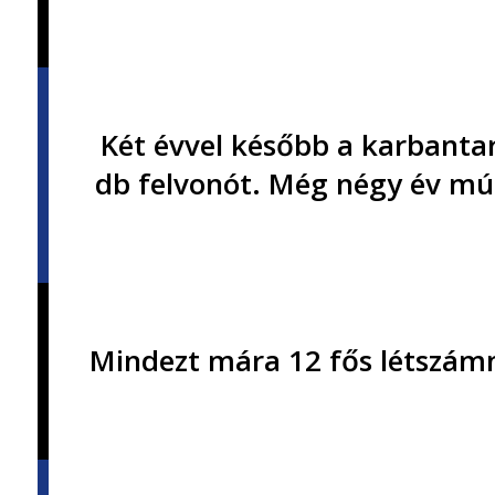
Két évvel később a karbantar
db felvonót. Még négy év múl
Mindezt mára 12 fős létszámma