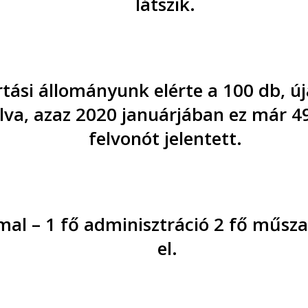
látszik.
tási állományunk elérte a 100 db, új
va, azaz 2020 januárjában ez már 496
felvonót jelentett.
l – 1 fő adminisztráció 2 fő műszaki
el.