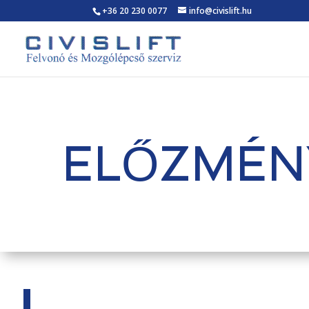
+36 20 230 0077
info@civislift.hu
ELŐZMÉN