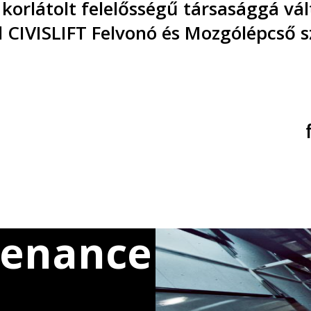
 korlátolt felelősségű társasággá v
ől CIVISLIFT Felvonó és Mozgólépcső 
fe
tenance